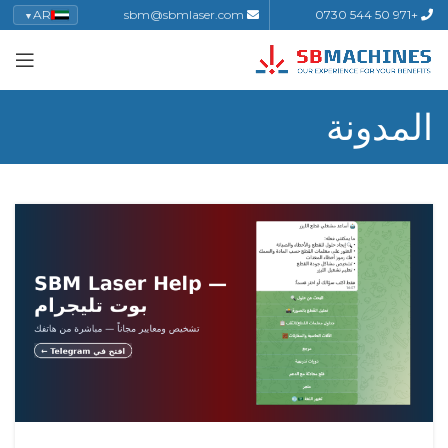
AR
sbm@sbmlaser.com
+971 50 544 0730
▼
المدونة