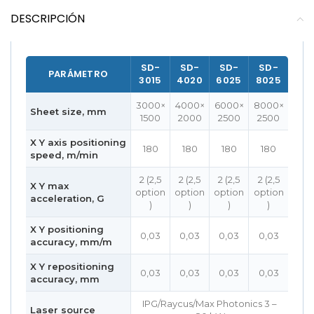
DESCRIPCIÓN
SD-
SD-
SD-
SD-
PARÁMETRO
3015
4020
6025
8025
3000×
4000×
6000×
8000×
Sheet size, mm
1500
2000
2500
2500
X Y axis positioning
180
180
180
180
speed, m/min
2 (2,5
2 (2,5
2 (2,5
2 (2,5
X Y max
option
option
option
option
acceleration, G
)
)
)
)
X Y positioning
0,03
0,03
0,03
0,03
accuracy, mm/m
X Y repositioning
0,03
0,03
0,03
0,03
accuracy, mm
IPG/Raycus/Max Photonics 3 –
Laser source