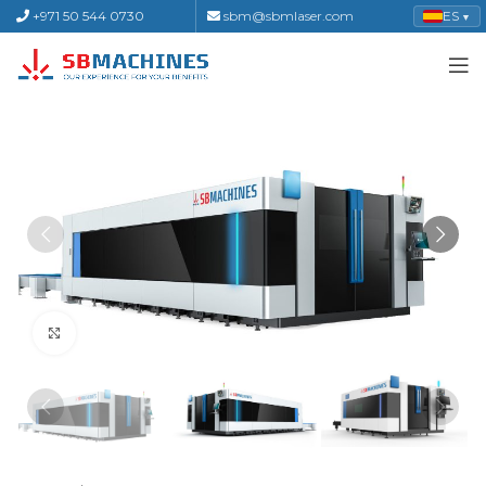
+971 50 544 0730
sbm@sbmlaser.com
ES
▼
Click to enlarge