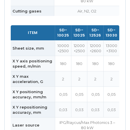
80 kW
Cutting gases
Air, N2, O2
SD-
SD-
SD-
SD-
ITEM
10025
12025
12526
13030
10000
12000
12000
13000
Sheet size, mm
×2500
×2500
×2600
×3100
X Y axis positioning
180
180
180
180
speed, m/min
X Y max
2
2
2
2
acceleration, G
X Y positioning
0,05
0,05
0,05
0,05
accuracy, mm/m
X Y repositioning
0,03
0,03
0,03
0,03
accuracy, mm
IPG/Raycus/Max Photonics 3 –
Laser source
80 kW