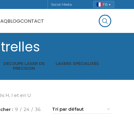
FR
Social Media:
▼
FAQ
BLOG
CONTACT
relles
DÉCOUPE LASER DE
LASERS SPÉCIALISÉS
PRÉCISION
s H, I et en U
icher
9
24
36