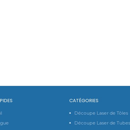
APIDES
CATÉGORIES
l
Découpe Laser de Tôles
ogue
Découpe Laser de Tube