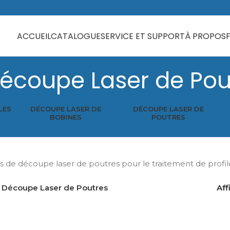
ACCUEIL
CATALOGUE
SERVICE ET SUPPORT
À PROPOS
écoupe Laser de Pout
LES
DÉCOUPE LASER DE
DÉCOUPE LASER DE
BOBINES
POUTRES
 de découpe laser de poutres pour le traitement de profilé
Découpe Laser de Poutres
Aff