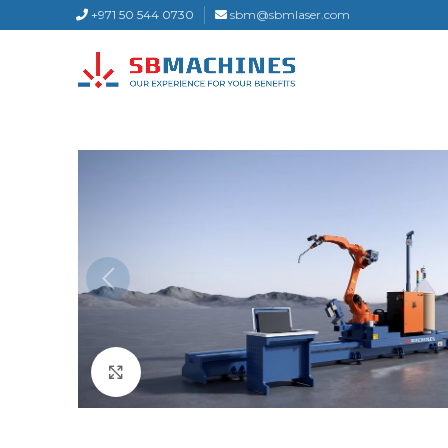
+971 50 544 0730
sbm@sbmlaser.com
Click to enlarge