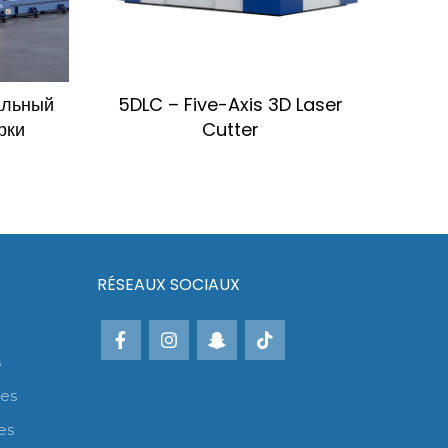
альный
5DLC – Five-Axis 3D Laser
SBM
рки
Cutter
RÉSEAUX SOCIAUX
s
es
es