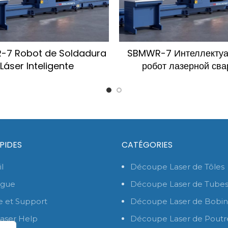
7 Robot de Soldadura
SBMWR-7 Интеллекту
Láser Inteligente
робот лазерной сва
APIDES
CATÉGORIES
l
Découpe Laser de Tôles
ogue
Découpe Laser de Tube
e et Support
Découpe Laser de Bobin
aser Help
Découpe Laser de Poutr