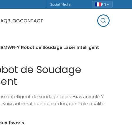
FR
Social Media:
▼
FAQ
BLOG
CONTACT
SBMWR-7 Robot de Soudage Laser Intelligent
bot de Soudage
gent
 intelligent de soudage laser. Bras articulé 7
e. Suivi automatique du cordon, contrôle qualité
aux favoris