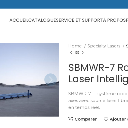
ACCUEIL
CATALOGUE
SERVICE ET SUPPORT
À PROPOS
Home
Specialty Lasers
SBMWR-7 Ro
Laser Intelli
SBMWR-7 — système robotisé
axes avec source laser fibr
en temps réel.
Comparer
Ajouter 