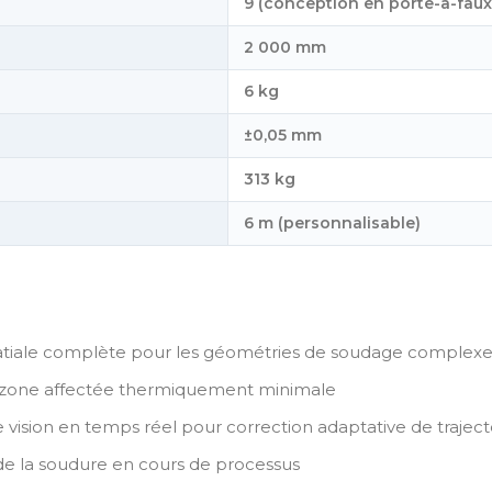
9 (conception en porte-à-faux
2 000 mm
6 kg
±0,05 mm
313 kg
6 m (personnalisable)
tiale complète pour les géométries de soudage complexe
 zone affectée thermiquement minimale
vision en temps réel pour correction adaptative de traject
 de la soudure en cours de processus