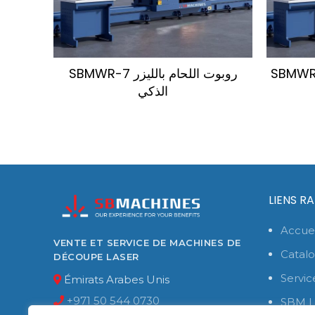
SBMWR-7 روبوت اللحام بالليزر
SBMWR-
الذكي
LIENS R
Accuei
VENTE ET SERVICE DE MACHINES DE
Catal
DÉCOUPE LASER
Servic
Émirats Arabes Unis
+971 50 544 0730
SBM L