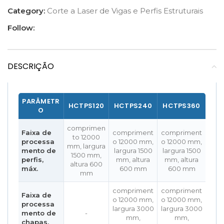
Category:
Corte a Laser de Vigas e Perfis Estruturais
Follow:
DESCRIÇÃO
PARÂMETR
HCTPS120
HCTPS240
HCTPS360
O
comprimen
Faixa de
compriment
compriment
to 12000
processa
o 12000 mm,
o 12000 mm,
mm, largura
mento de
largura 1500
largura 1500
1500 mm,
perfis,
mm, altura
mm, altura
altura 600
máx.
600 mm
600 mm
mm
compriment
compriment
Faixa de
o 12000 mm,
o 12000 mm,
processa
largura 3000
largura 3000
mento de
-
mm,
mm,
chapas,