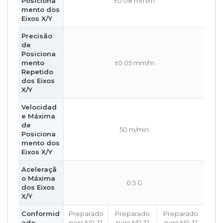
Posiciona
±0.08 mm/m
mento dos
Eixos X/Y
Precisão
de
Posiciona
mento
±0.05 mm/m
Repetido
dos Eixos
X/Y
Velocidad
e Máxima
de
50 m/min
Posiciona
mento dos
Eixos X/Y
Aceleraçã
o Máxima
0.5 G
dos Eixos
X/Y
Conformid
Preparado
Preparado
Preparado
ade
para NR-12
para NR-12
para NR-12