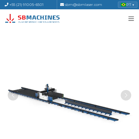
+55 (21) 91005-6501
sbm@sbmlaser.com
PT
▼