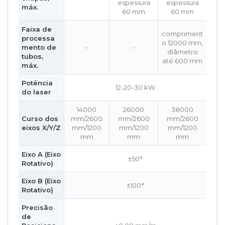
espessura
espessura
máx.
60 mm
60 mm
Faixa de
compriment
processa
o 12000 mm,
mento de
-
-
diâmetro
tubos,
até 600 mm
máx.
Potência
12-20-30 kW
do laser
14000
26000
38000
Curso dos
mm/2600
mm/2600
mm/2600
eixos X/Y/Z
mm/1200
mm/1200
mm/1200
mm
mm
mm
Eixo A (Eixo
±50°
Rotativo)
Eixo B (Eixo
±100°
Rotativo)
Precisão
de