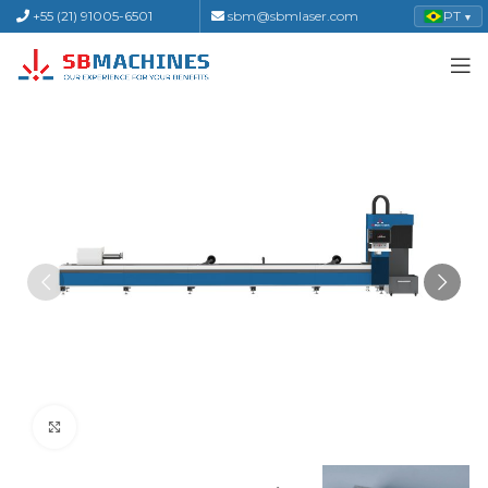
+55 (21) 91005-6501
sbm@sbmlaser.com
PT
▼
Click to enlarge