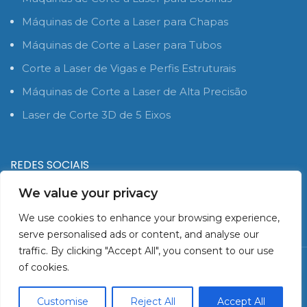
Máquinas de Corte a Laser para Chapas
Máquinas de Corte a Laser para Tubos
Corte a Laser de Vigas e Perfis Estruturais
Máquinas de Corte a Laser de Alta Precisão
Laser de Corte 3D de 5 Eixos
REDES SOCIAIS
We value your privacy
We use cookies to enhance your browsing experience,
serve personalised ads or content, and analyse our
traffic. By clicking "Accept All", you consent to our use
© 2010 SBMachines. Todos os direitos reservados |
of cookies.
1
Política de Privacidade
Customise
Reject All
Accept All