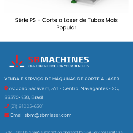
Série PS – Corte a Laser de Tubos Mais
Popular
VENDA E SERVIÇO DE MÁQUINAS DE CORTE A LASER
Av. João Sacavem, 571 - Centro, Navegantes - SC,
88370-438, Brasil
(21) 91005-6501
Email:
sbm@sbmlaser.com
SBM Laser Help SaaS subscription operated by S&A Servicos Digitais e