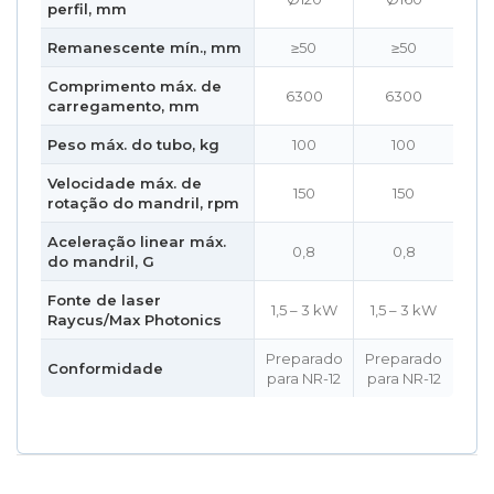
perfil, mm
Remanescente mín., mm
≥50
≥50
Comprimento máx. de
6300
6300
carregamento, mm
Peso máx. do tubo, kg
100
100
Velocidade máx. de
150
150
rotação do mandril, rpm
Aceleração linear máx.
0,8
0,8
do mandril, G
Fonte de laser
1,5 – 3 kW
1,5 – 3 kW
Raycus/Max Photonics
Preparado
Preparado
Conformidade
para NR-12
para NR-12