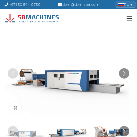
+971 50 544 0730
sbm@sbmlaser.com
RU
▼
Click to enlarge