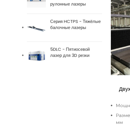
рулонные лазеры
Серия HCTPS - Тяжёлые
балочные лазеры
5DLC - Пятиосевой
лазер для 3D резки
Дву
Мощно
Размер
мм