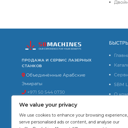
Двойн
БЫСТР
Главн
ПРОДАЖА И СЕРВИС ЛАЗЕРНЫХ
Катал
СТАНКОВ
Серви
Объединённые Арабские
Эмираты
SBM L
+971 50 544 0730
О ком
Email:
sbm@sbmlaser.com
Конта
We value your privacy
Полит
We use cookies to enhance your browsing experience,
SBM Laser Help SaaS subscription operated by
serve personalised ads or content, and analyse our
S&A Servicos Digitais e Consultoria LTDA —
CNPJ 52.430.234/0001-72, Florianópolis,