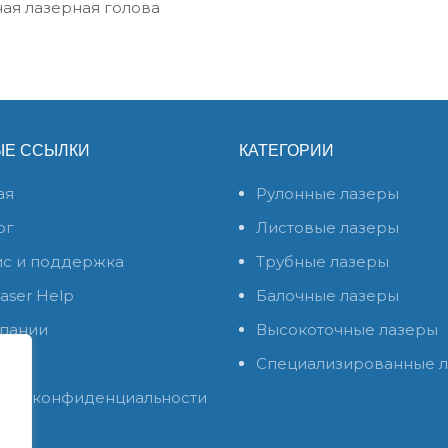
ая лазерная голова
ЫЕ ССЫЛКИ
КАТЕГОРИИ
ая
Рулонные лазеры
ог
Листовые лазеры
с и поддержка
Трубные лазеры
aser Help
Балочные лазеры
пании
Высокоточные лазеры
кты
Специализированные 
ика конфиденциальности