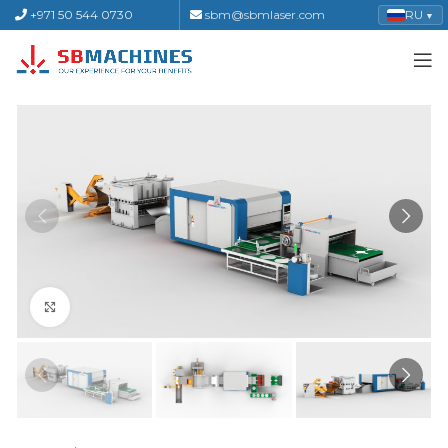
+971 50 544 0730
sbm@sbmlaser.com
RU
▼
Click to enlarge